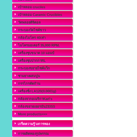
เบ้าหลอม cruciles
เบ้าหลอม Caramic Crucibles
วัดพลอยดิจิตอล
กระบองวัดไซค์ขาว
กล้องไมโคร 40เท่า
ไมโครมอเตอร์ 35,000 RPM.
เครื่องชุบขนาด 10 แอมป์
เครื่องชุบปากกาRL
กระบองขยายไซค์แว็ก
ชามยางผสมปูน
กรรไกรตัดก้าน
เครื่องชั่ง LA120(0.0001g)
กล้องจากอเมริกาKarl's
กล้องขยายเยอรมันZEISS
More products>>>
เกร็ดความรู้วงการทอง
การผลิตทองรูปพรรณ