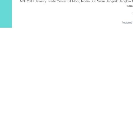
MNT2017 Jewelry Trade Center B1 Floor, Room B36 Silom Bangrak Bangkok10500
sut