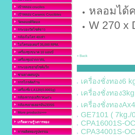
หลอมได้คร
เบ้าหลอม cruciles
เบ้าหลอม Caramic Crucibles
W 270 x 
วัดพลอยดิจิตอล
กระบองวัดไซค์ขาว
กล้องไมโคร 40เท่า
ไมโครมอเตอร์ 35,000 RPM.
เครื่องชุบขนาด 10 แอมป์
« Back
เครื่องชุบปากกาRL
กระบองขยายไซค์แว็ก
ชามยางผสมปูน
เครื่องชั่งทอง6 k
กรรไกรตัดก้าน
เครื่องชั่ง LA120(0.0001g)
เครื่องชั่งทอง3k
กล้องจากอเมริกาKarl's
เครื่องชั่งทองAx
กล้องขยายเยอรมันZEISS
More products>>>
GE7101 ( 7kg./0
CPA16001S-OCE
เกร็ดความรู้วงการทอง
CPA34001S-OCE
การผลิตทองรูปพรรณ