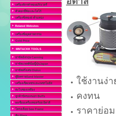
อิตาลี่
เครื่องจักรทำทอง&จิวเวลรี่
ตัวตอกยี้ห้อเเละโลโก้
เครื่องชั่งทอง5 ต่ำแหน่ง
Related Websites
เครื่องชั่งอุตสาหกรรม
Gold Price
MNT&CKK TOOLS
ยาขัดอังกฤษ Canning
ยาขัดเเพทตินั่มญี่ปุ่นJapan
ยาขัดฝรั่งเศษ Dialux
ตู้ยิงทรายSand blaster
ใช้งานง่า
เครื่องเช็คเพชรเเละเพชรโมอีส
ตะไบซองเหลือง
คงทน
ลูกผ้าขัดของนอก Buffs
ผงเชื่อมเครื่องทอสร้อย อิตาลี
ราคาย่อม
โครงเลื่อย Saw Frame
คีม Pliers