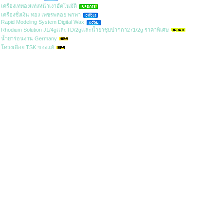
เครื่องเททองแท่งหน้าเงาอัตโนมัติ
เครื่องชั่งเงิน ทอง เพชรพลอย พกพา
Rapid Modeling System Digital Wax
Rhodium Solution J1/4gเเละTD/2gเเละน้ำยาชุบปากกา271/2g ราคาพิเศษ
น้ำยาร่อนงาน Germany
โครงเลื่อย TSK ของแท้