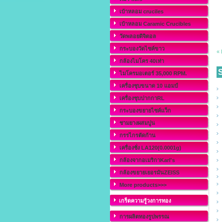
เบ้าหลอม cruciles
เบ้าหลอม Caramic Crucibles
วัดพลอยดิจิตอล
กระบองวัดไซค์ขาว
«
กล้องไมโคร 40เท่า
S
ไมโครมอเตอร์ 35,000 RPM.
เครื่องชุบขนาด 10 แอมป์
เครื่องชุบปากกาRL
กระบองขยายไซค์แว็ก
ชามยางผสมปูน
กรรไกรตัดก้าน
เครื่องชั่ง LA120(0.0001g)
กล้องจากอเมริกาKarl's
กล้องขยายเยอรมันZEISS
More products>>>
เกร็ดความรู้วงการทอง
การผลิตทองรูปพรรณ