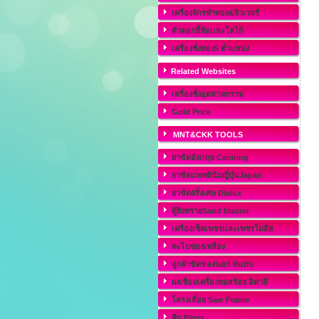
เครื่องจักรทำทอง&จิวเวลรี่
ตัวตอกยี้ห้อเเละโลโก้
เครื่องชั่งทอง5 ต่ำแหน่ง
Related Websites
เครื่องชั่งอุตสาหกรรม
Gold Price
MNT&CKK TOOLS
ยาขัดอังกฤษ Canning
ยาขัดเเพทตินั่มญี่ปุ่นJapan
ยาขัดฝรั่งเศษ Dialux
ตู้ยิงทรายSand blaster
เครื่องเช็คเพชรเเละเพชรโมอีส
ตะไบซองเหลือง
ลูกผ้าขัดของนอก Buffs
ผงเชื่อมเครื่องทอสร้อย อิตาลี
โครงเลื่อย Saw Frame
คีม Pliers