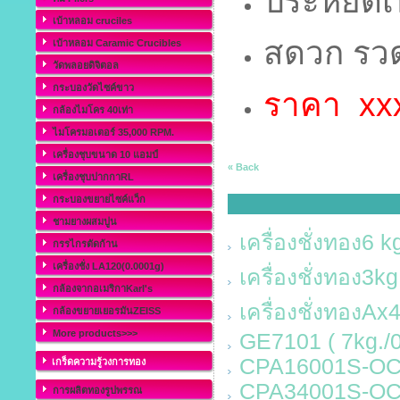
ประหยัดเนื
เบ้าหลอม cruciles
สดวก รว
เบ้าหลอม Caramic Crucibles
วัดพลอยดิจิตอล
กระบองวัดไซค์ขาว
ราคา xx
กล้องไมโคร 40เท่า
ไมโครมอเตอร์ 35,000 RPM.
เครื่องชุบขนาด 10 แอมป์
« Back
เครื่องชุบปากกาRL
กระบองขยายไซค์แว็ก
ชามยางผสมปูน
เครื่องชั่งทอง6 k
กรรไกรตัดก้าน
เครื่องชั่ง LA120(0.0001g)
เครื่องชั่งทอง3k
กล้องจากอเมริกาKarl's
เครื่องชั่งทองAx
กล้องขยายเยอรมันZEISS
More products>>>
GE7101 ( 7kg./0
CPA16001S-OCE
เกร็ดความรู้วงการทอง
CPA34001S-OCE
การผลิตทองรูปพรรณ