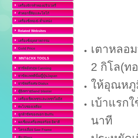
เครื่องจักรทำทอง&จิวเวลรี่
ตัวตอกยี้ห้อเเละโลโก้
เครื่องชั่งทอง5 ต่ำแหน่ง
Related Websites
เครื่องชั่งอุตสาหกรรม
เตาหลอมท
Gold Price
MNT&CKK TOOLS
2 กิโล(ทอ
ยาขัดอังกฤษ Canning
ยาขัดเเพทตินั่มญี่ปุ่นJapan
ให้อุณหภู
ยาขัดฝรั่งเศษ Dialux
ตู้ยิงทรายSand blaster
เบ้าแรกใช
เครื่องเช็คเพชรเเละเพชรโมอีส
ตะไบซองเหลือง
ลูกผ้าขัดของนอก Buffs
นาที
ผงเชื่อมเครื่องทอสร้อย อิตาลี
โครงเลื่อย Saw Frame
คีม Pliers