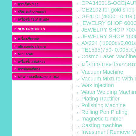
CPA34001S-OCE(AUTO
การเช็ค%ทอง
GE2102 for gold shop 
ปรินเตอร์Sartorius
GE4101(4000 - 0.1G.)
เครื่องชั่งสองต่ำเเหน่ง
jEWELRY SHOP 600CT(
JEWELRY SHOP 700-O
NEW PRODUCTS
JEWELRY SHOP 1600-
เครื่องเช็คเพชร
AX224 ( 1000ct/0.001c
ultrasonic cleaner
TE1535(750- 0.005ct.)
Mini scale
Cosmo Laser Machine
เครื่องชั่งเอสเส่ทอง
นโยบายเเละประกาศภา
การต่อจอที่สอง
Vacuum Machine
NEW ยางเหลืองGredia-USA
Vacuum Mixture With 
Wax Injection
Water Welding Machi
Plating Ractifier
Polishing Machine
Rolling Pen Plating
magnetic tumbler
Casting machine
Investment Remove M