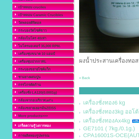
เบ้าหลอม cruciles
เบ้าหลอม Caramic Crucibles
วัดพลอยดิจิตอล
กระบองวัดไซค์ขาว
กล้องไมโคร 40เท่า
ไมโครมอเตอร์ 35,000 RPM.
เครื่องชุบขนาด 10 แอมป์
ผงน้ำประสานเครื่องทอสร
เครื่องชุบปากกาRL
กระบองขยายไซค์แว็ก
ชามยางผสมปูน
« Back
กรรไกรตัดก้าน
เครื่องชั่ง LA120(0.0001g)
กล้องจากอเมริกาKarl's
เครื่องชั่งทอง6 kg
กล้องขยายเยอรมันZEISS
เครื่องชั่งทอง3kg ออโต้
More products>>>
เครื่องชั่งทองAx4kg
เกร็ดความรู้วงการทอง
GE7101 ( 7kg./0.1g.)
CPA16001S-OCE(AUTO
การผลิตทองรูปพรรณ