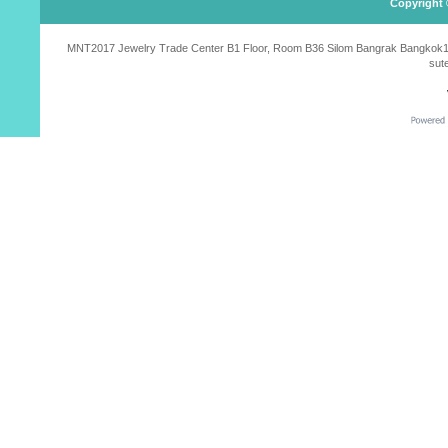
Copyright 
MNT2017 Jewelry Trade Center B1 Floor, Room B36 Silom Bangrak Bangkok10500
sut