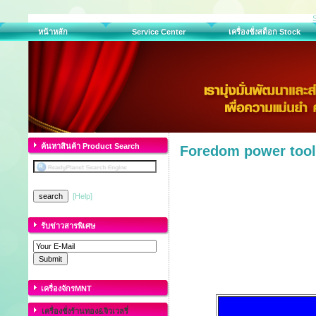
หน้าหลัก
Service Center
เครื่องชั่งสต็อก Stock
ค้นหาสินค้า Product Search
Foredom power too
[Help]
รับข่าวสารพิเศษ
เครื่องจักรMNT
เครื่องชั่งร้านทอง&จิวเวลรี่