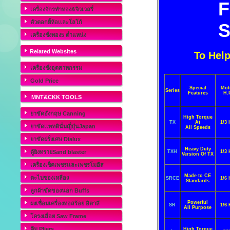
เครื่องจักรทำทอง&จิวเวลรี่
ตัวตอกยี้ห้อเเละโลโก้
S
เครื่องชั่งทอง5 ต่ำแหน่ง
Related Websites
To Hel
เครื่องชั่งอุตสาหกรรม
Gold Price
Special
Mot
Series
Features
H.P
MNT&CKK TOOLS
ยาขัดอังกฤษ Canning
High Torque
TX
At
1/3
ยาขัดเเพทตินั่มญี่ปุ่นJapan
All Speeds
ยาขัดฝรั่งเศษ Dialux
Heavy Duty
ตู้ยิงทรายSand blaster
TXH
1/3
Version Of TX
เครื่องเช็คเพชรเเละเพชรโมอีส
Made to CE
ตะไบซองเหลือง
SRCE
1/6
Standards
ลูกผ้าขัดของนอก Buffs
Powerful
ผงเชื่อมเครื่องทอสร้อย อิตาลี
SR
1/6
All Purpose
โครงเลื่อย Saw Frame
คีม Pliers
High Torque