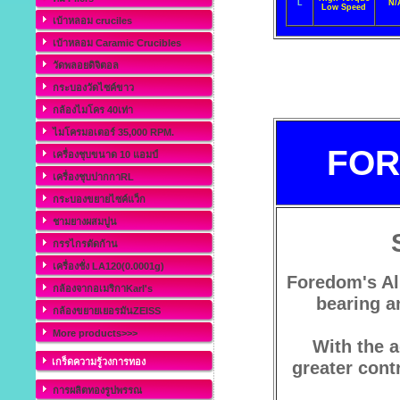
L
N/
Low Speed
เบ้าหลอม cruciles
เบ้าหลอม Caramic Crucibles
วัดพลอยดิจิตอล
กระบองวัดไซค์ขาว
กล้องไมโคร 40เท่า
ไมโครมอเตอร์ 35,000 RPM.
FOR
เครื่องชุบขนาด 10 แอมป์
เครื่องชุบปากกาRL
กระบองขยายไซค์แว็ก
ชามยางผสมปูน
กรรไกรตัดก้าน
เครื่องชั่ง LA120(0.0001g)
Foredom's All
กล้องจากอเมริกาKarl's
bearing a
กล้องขยายเยอรมันZEISS
More products>>>
With the a
เกร็ดความรู้วงการทอง
greater contr
การผลิตทองรูปพรรณ