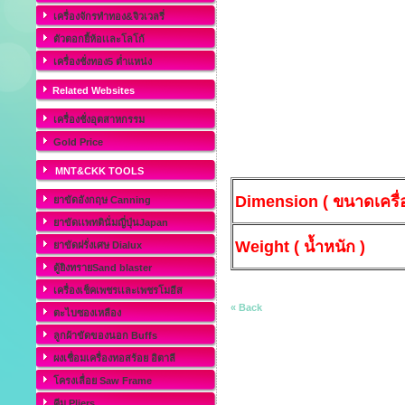
เครื่องจักรทำทอง&จิวเวลรี่
ตัวตอกยี้ห้อเเละโลโก้
เครื่องชั่งทอง5 ต่ำแหน่ง
Related Websites
เครื่องชั่งอุตสาหกรรม
Gold Price
MNT&CKK TOOLS
Dimension ( ขนาดเครื่อ
ยาขัดอังกฤษ Canning
ยาขัดเเพทตินั่มญี่ปุ่นJapan
Weight ( น้ำหนัก )
ยาขัดฝรั่งเศษ Dialux
ตู้ยิงทรายSand blaster
เครื่องเช็คเพชรเเละเพชรโมอีส
« Back
ตะไบซองเหลือง
ลูกผ้าขัดของนอก Buffs
ผงเชื่อมเครื่องทอสร้อย อิตาลี
โครงเลื่อย Saw Frame
คีม Pliers