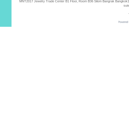
MNT2017 Jewelry Trade Center B1 Floor, Room B36 Silom Bangrak Bangkok10500
sut