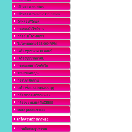
เบ้าหลอม cruciles
เบ้าหลอม Caramic Crucibles
วัดพลอยดิจิตอล
กระบองวัดไซค์ขาว
กล้องไมโคร 40เท่า
ไมโครมอเตอร์ 35,000 RPM.
เครื่องชุบขนาด 10 แอมป์
เครื่องชุบปากกาRL
กระบองขยายไซค์แว็ก
ชามยางผสมปูน
กรรไกรตัดก้าน
เครื่องชั่ง LA120(0.0001g)
กล้องจากอเมริกาKarl's
กล้องขยายเยอรมันZEISS
More products>>>
เกร็ดความรู้วงการทอง
การผลิตทองรูปพรรณ