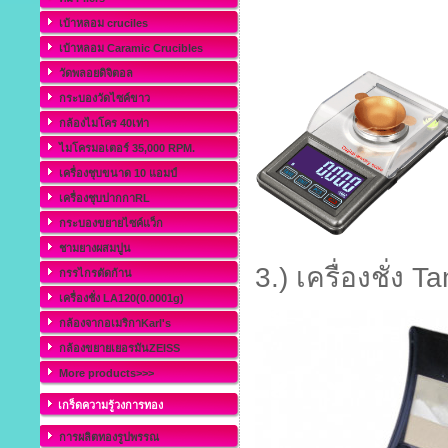
เบ้าหลอม cruciles
เบ้าหลอม Caramic Crucibles
วัดพลอยดิจิตอล
กระบองวัดไซค์ขาว
กล้องไมโคร 40เท่า
ไมโครมอเตอร์ 35,000 RPM.
เครื่องชุบขนาด 10 แอมป์
เครื่องชุบปากกาRL
กระบองขยายไซค์แว็ก
ชามยางผสมปูน
3.) เครื่องชั่ง 
กรรไกรตัดก้าน
เครื่องชั่ง LA120(0.0001g)
กล้องจากอเมริกาKarl's
กล้องขยายเยอรมันZEISS
More products>>>
เกร็ดความรู้วงการทอง
การผลิตทองรูปพรรณ