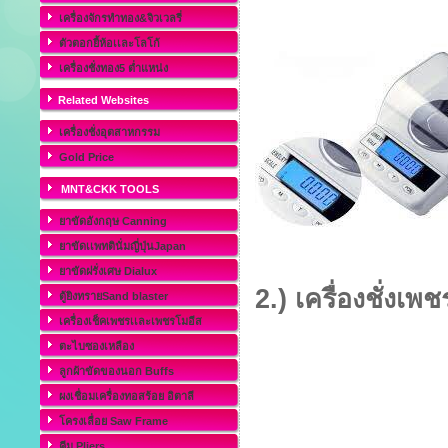
เครื่องจักรทำทอง&จิวเวลรี่
ตัวตอกยี้ห้อเเละโลโก้
เครื่องชั่งทอง5 ต่ำแหน่ง
Related Websites
เครื่องชั่งอุตสาหกรรม
Gold Price
MNT&CKK TOOLS
ยาขัดอังกฤษ Canning
ยาขัดเเพทตินั่มญี่ปุ่นJapan
ยาขัดฝรั่งเศษ Dialux
2.) เครื่องชั่งเ
ตู้ยิงทรายSand blaster
เครื่องเช็คเพชรเเละเพชรโมอีส
ตะไบซองเหลือง
ลูกผ้าขัดของนอก Buffs
ผงเชื่อมเครื่องทอสร้อย อิตาลี
โครงเลื่อย Saw Frame
คีม Pliers