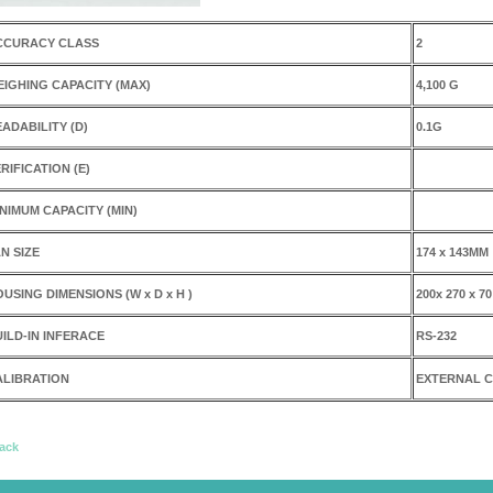
CCURACY CLASS
2
IGHING CAPACITY (MAX)
4,100 G
ADABILITY (D)
0.1G
RIFICATION (E)
NIMUM CAPACITY (MIN)
N SIZE
174 x 143MM
USING DIMENSIONS (W x D x H )
200x 270 x 7
ILD-IN INFERACE
RS-232
ALIBRATION
EXTERNAL C
ack