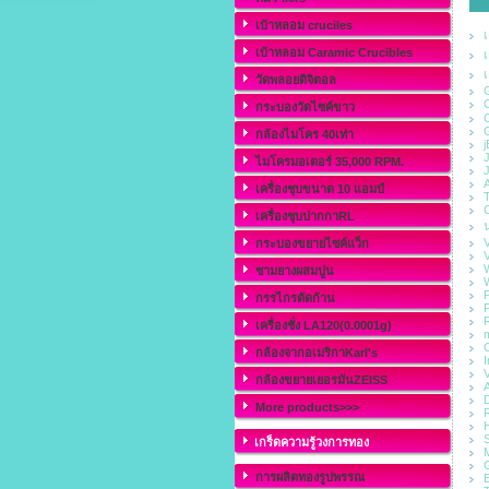
เบ้าหลอม cruciles
เ
เบ้าหลอม Caramic Crucibles
เ
เ
วัดพลอยดิจิตอล
G
กระบองวัดไซค์ขาว
G
กล้องไมโคร 40เท่า
ไมโครมอเตอร์ 35,000 RPM.
A
เครื่องชุบขนาด 10 แอมป์
T
เครื่องชุบปากกาRL
กระบองขยายไซค์แว็ก
V
W
ชามยางผสมปูน
W
P
กรรไกรตัดก้าน
P
R
เครื่องชั่ง LA120(0.0001g)
m
C
กล้องจากอเมริกาKarl's
V
กล้องขยายเยอรมันZEISS
A
More products>>>
R
H
S
เกร็ดความรู้วงการทอง
การผลิตทองรูปพรรณ