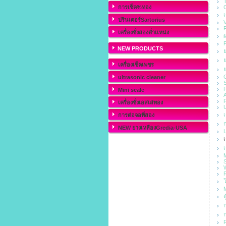
T
C
การเช็ค%ทอง
ปรินเตอร์Sartorius
V
R
เครื่องชั่งสองต่ำเเหน่ง
ผ
P
NEW PRODUCTS
ย
ย
เครื่องเช็คเพชร
ย
G
ultrasonic cleaner
P
Mini scale
A
F
เครื่องชั่งเอสเส่ทอง
U
เ
การต่อจอที่สอง
ก
NEW ยางเหลืองGredia-USA
L
เ
เ
M
S
R
โ
M
ต
ก
ก
R