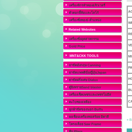
เครื่องจักรทำทอง&จิวเวลรี่
A
ตัวตอกยี้ห้อเเละโลโก้
เครื่องชั่งทอง5 ต่ำแหน่ง
WE
Related Websites
RE
เครื่องชั่งอุตสาหกรรม
VE
Gold Price
MNT&CKK TOOLS
MI
ยาขัดอังกฤษ Canning
PA
ยาขัดเเพทตินั่มญี่ปุ่นJapan
HO
ยาขัดฝรั่งเศษ Dialux
ตู้ยิงทรายSand blaster
BU
เครื่องเช็คเพชรเเละเพชรโมอีส
C
ตะไบซองเหลือง
ลูกผ้าขัดของนอก Buffs
ผงเชื่อมเครื่องทอสร้อย อิตาลี
« B
โครงเลื่อย Saw Frame
คีม Pliers