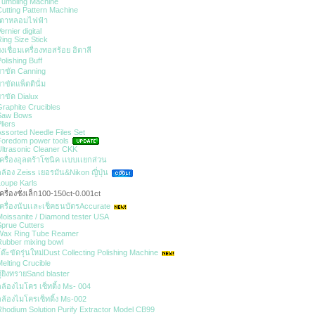
umbling Machine
utting Pattern Machine
เตาหลอมไฟฟ้า
ernier digital
ing Size Stick
งเชื่อมเครื่องทอสร้อย อิตาลี
olishing Buff
าขัด Canning
าขัดแพ็ตตินั่ม
าขัด Dialux
raphite Crucibles
Saw Bows
liers
ssorted Needle Files Set
oredom power tools
ltrasonic Cleaner CKK
ครื่องอุลตร้าโซนิค เเบบเเยกส่วน
ล้อง Zeiss เยอรมัน&Nikon ญี่ปุ่น
oupe Karls
ครื่องชั่งเล็ก100-150ct-0.001ct
ครื่องนับเเละเช็คธนบัตรAccurate
oissanite / Diamond tester USA
prue Cutters
Wax Ring Tube Reamer
ubber mixing bowl
ต๊ะขัดรุ่นใหม่Dust Collecting Polishing Machine
elting Crucible
ู้ยิงทรายSand blaster
ล้องไมโคร เซ็ทติ้ง Ms- 004
ล้องไมโครเซ็ทติ้ง Ms-002
hodium Solution Purify Extractor Model CB99