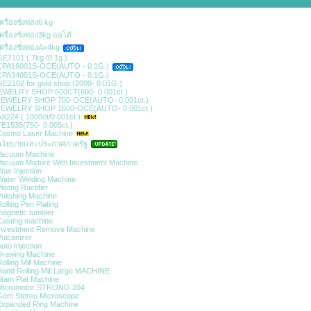
ครื่องชั่งทอง6 kg
ครื่องชั่งทอง3kg ออโต้
ครื่องชั่งทองAx4kg
E7101 ( 7kg./0.1g.)
CPA16001S-OCE(AUTO - 0.1G.)
CPA34001S-OCE(AUTO - 0.1G.)
E2102 for gold shop (2000- 0.01G.)
jEWELRY SHOP 600CT(600- 0.001ct.)
JEWELRY SHOP 700-OCE(AUTO- 0.001ct.)
JEWELRY SHOP 1600-OCE(AUTO- 0.001ct.)
X224 ( 1000ct/0.001ct )
E1535(750- 0.005ct.)
Cosmo Laser Machine
นโยบายเเละประกาศภาครัฐ
Vacuum Machine
acuum Mixture With Investment Machine
ax Injection
ater Welding Machine
lating Ractifier
olishing Machine
olling Pen Plating
agnetic tumbler
asting machine
Investment Remove Machine
ulcanizer
uto Injection
Drawing Machine
olling Mill Machine
and Rolling Mill Large MACHINE
tam Plat Machine
Micromotor STRONG 204
Gem Stereo Microscope
Expanded Ring Machine